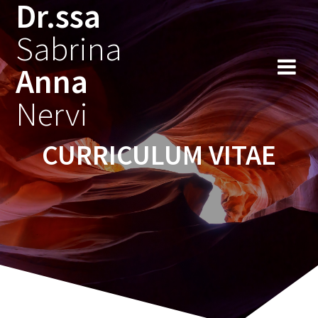
Dr.ssa
Salta
al
Sabrina
contenuto
Anna
Nervi
CURRICULUM VITAE